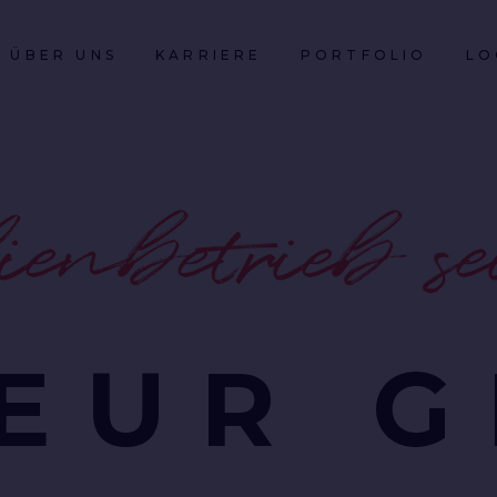
ÜBER UNS
KARRIERE
PORTFOLIO
LO
urself
YLE•