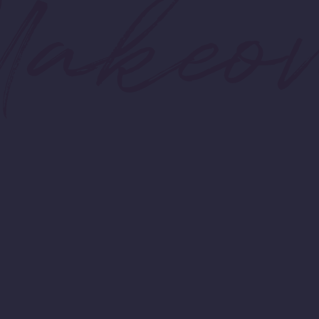
Makeov
OVE IS IN THE HA
 von glattem, gesund aussehendem Haar, das bildperf
und bereit ist, bei jeder Gelegenheit zu glänzen?
Wir werden Ihre Träume wahr machen.
MEHR