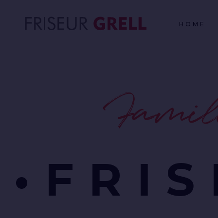
HOME
Express yo
•ST